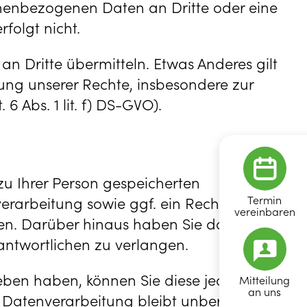
nenbezogenen Daten an Dritte oder eine
folgt nicht.
 Dritte übermitteln. Etwas Anderes gilt
tzung unserer Rechte, insbesondere zur
6 Abs. 1 lit. f) DS-GVO).
u Ihrer Person gespeicherten
Termin
arbeitung sowie ggf. ein Recht auf
vereinbaren
en. Darüber hinaus haben Sie das Recht,
antwortlichen zu verlangen.
ben haben, können Sie diese jederzeit mit
Mitteilung
an uns
 Datenverarbeitung bleibt unberührt.