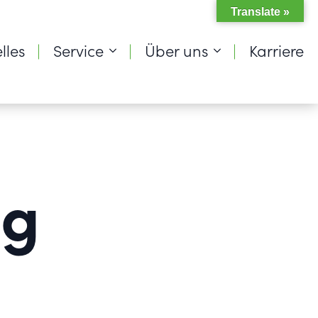
Translate »
lles
Service
Über uns
Karriere
ng